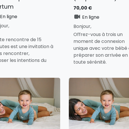
rtum
70,00
€
En ligne
En ligne
jour,
Bonjour,
Offrez-vous à trois un
te rencontre de 15
moment de connexion
utes est une invitation à
unique avec votre bébé 
s rencontrer,
préparer son arrivée en
oser les intentions du
toute sérénité.
met,
👶
Ce que vous allez viv
à sentir ensemble si cela
Un échange doux et
onne.
profond avec votre
bébé dès la grosses
une préparation n’est
Des gestes simples
endue. Juste être là, et
pour créer un lien
anger librement.
sécurisant et apaisa
Laissez-vous guider d
Un accompagneme
ientôt,
cette belle aventure !
bienveillant pour vo