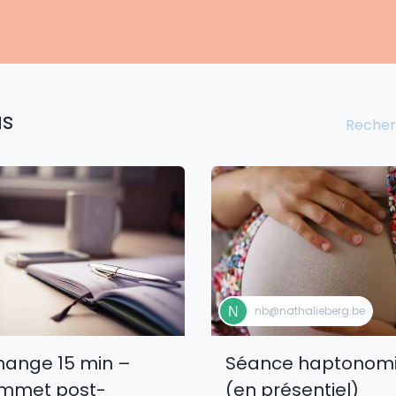
nity
Événements
Accompagnements
Entreprises
Service
us
nb@nathalieberg.be
hange 15 min –
Séance haptonom
mmet post-
(en présentiel)