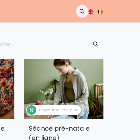
s
À propos
Rendez-vous
nb@nathalieberg.be
ie
Séance pré-natale
(en ligne)