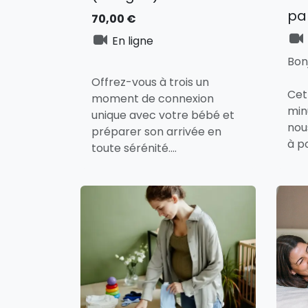
pa
70,00
€
En ligne
Bon
Offrez-vous à trois un
Cet
moment de connexion
min
unique avec votre bébé et
nou
préparer son arrivée en
à p
toute sérénité.
som
👶
Ce que vous allez vivre :
et 
Un échange doux et
rés
profond avec votre
bébé dès la grossesse.
Auc
Des gestes simples
att
pour créer un lien
éch
sécurisant et apaisant.
Laissez-vous guider dans
Un accompagnement
A b
cette belle aventure !
bienveillant pour vous