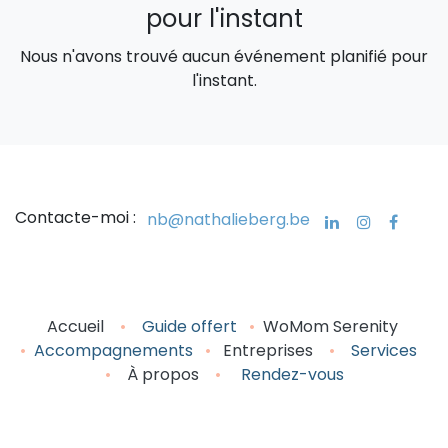
pour l'instant
Nous n'avons trouvé aucun événement planifié pour
l'instant.
Cont​acte-moi :
nb@nathalieberg.be
Acc​​​​u​eil
•
Guide o
ffert
•
WoMom Serenity
•
Accompagne
ments
•
Entreprises
•
Servic
es
•
À propos
•
Rendez-vou
s