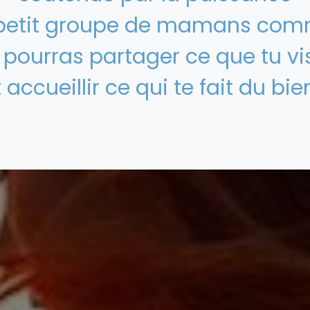
petit groupe de mamans comm
 pourras partager ce que tu vis
 accueillir ce qui te fait du bie