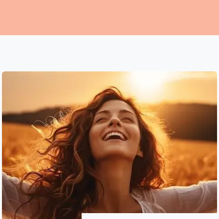
nity
Événements
Accompagnements
Entreprises
Service