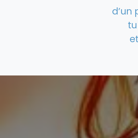
d’un 
tu
et