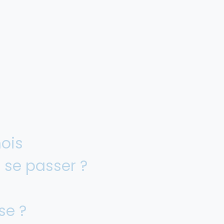
ois
de se passer ?
èse ?