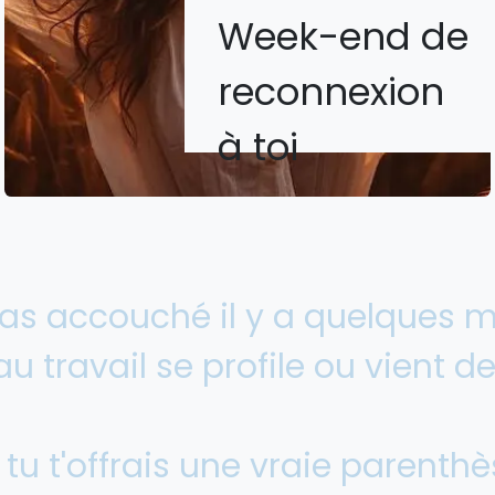
Week-end de
reconnexion
à toi
 as accouché il y a quelques m
au travail se profile ou vient 
i tu t'offrais une vraie parenth