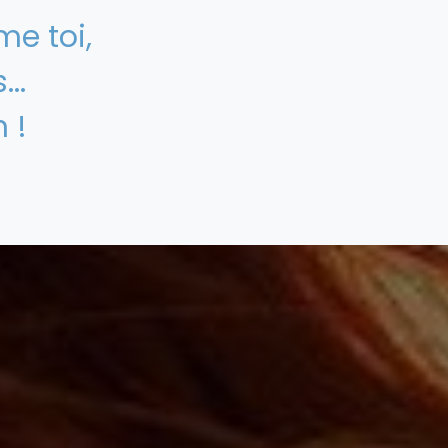
e toi,
...
n !